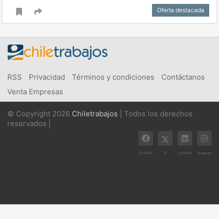
Oferta destacada
RSS
Privacidad
Términos y condiciones
Contáctanos
Venta Empresas
© Copyright 2026
Chiletrabajos
| Todos los derechos
reservados |
X
Facebook
Linkedin
Instagram