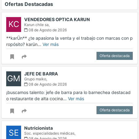
Ofertas Destacadas
VENDEDORES OPTICA KARUN
KC
Karun chile sa,
08 de Agosto de 2026
**karÜn** ¿te apasiona la venta y el trabajo con marcas con p
ropósito? karün…
Ver más
Oferta destacada
JEFE DE BARRA
GM
Grupo maiko,
08 de Agosto de 2026
¡buscamos talento: jefe de barra para lo barnechea destacad
o restaurante de alta cocina…
Ver más
Oferta destacada
Nutricionista
SE
Soc. especialidades médicas,
08 de Agosto de 2026