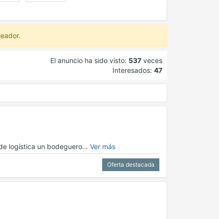
leador.
El anuncio ha sido visto:
537
veces
Interesados:
47
a de logística un bodeguero…
Ver más
Oferta destacada