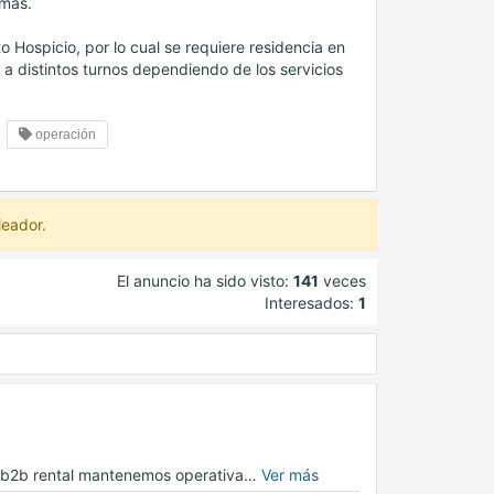
emas.
to Hospicio, por lo cual se requiere residencia en
e a distintos turnos dependiendo de los servicios
operación
leador.
El anuncio ha sido visto:
141
veces
Interesados:
1
en b2b rental mantenemos operativa…
Ver más