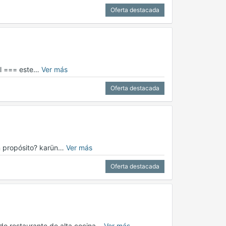
Oferta destacada
uel === este…
Ver más
Oferta destacada
on propósito? karün…
Ver más
Oferta destacada
ado restaurante de alta cocina…
Ver más