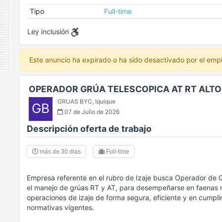
Tipo
Full-time
Ley inclusión
Este anuncio ha expirado o ha sido desactivado por el emp
OPERADOR GRÚA TELESCOPICA AT RT ALTO
GRUAS BYC
,
Iquique
GB
07 de Julio de 2026
Descripción oferta de trabajo
más de 30 dias
Full-time
Empresa referente en el rubro de Izaje busca Operador de
el manejo de grúas RT y AT, para desempeñarse en faenas mi
operaciones de izaje de forma segura, eficiente y en cumpl
normativas vigentes.