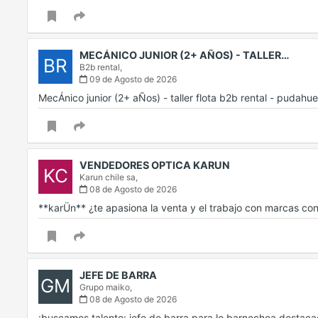
MECÁNICO JUNIOR (2+ AÑOS) - TALLER…
BR
B2b rental,
09 de Agosto de 2026
MecÁnico junior (2+ aÑos) - taller flota b2b rental - pudah
VENDEDORES OPTICA KARUN
KC
Karun chile sa,
08 de Agosto de 2026
**karÜn** ¿te apasiona la venta y el trabajo con marcas c
JEFE DE BARRA
GM
Grupo maiko,
08 de Agosto de 2026
¡buscamos talento: jefe de barra para lo barnechea destac