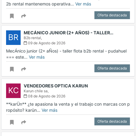
2b rental mantenemos operativa…
Ver más
Oferta destacada
MECÁNICO JUNIOR (2+ AÑOS) - TALLER…
BR
B2b rental,
09 de Agosto de 2026
MecÁnico junior (2+ aÑos) - taller flota b2b rental - pudahuel
=== este…
Ver más
Oferta destacada
VENDEDORES OPTICA KARUN
KC
Karun chile sa,
08 de Agosto de 2026
**karÜn** ¿te apasiona la venta y el trabajo con marcas con p
ropósito? karün…
Ver más
Oferta destacada