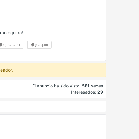
gran equipo!
ejecución
joaquín
leador.
El anuncio ha sido visto:
581
veces
Interesados:
29