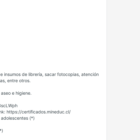
e insumos de librería, sacar fotocopias, atención
s, entre otros.
 aseo e higiene.
y/3scLWph
k: https://certificados.mineduc.cl/
y adolescentes (*)
*)