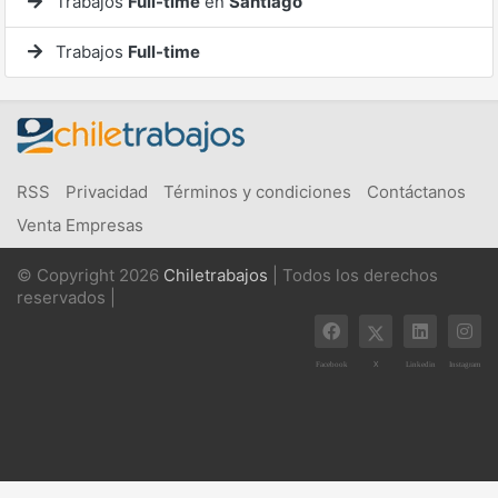
Trabajos
Full-time
en
Santiago
Trabajos
Full-time
RSS
Privacidad
Términos y condiciones
Contáctanos
Venta Empresas
© Copyright 2026
Chiletrabajos
| Todos los derechos
reservados |
X
Facebook
Linkedin
Instagram