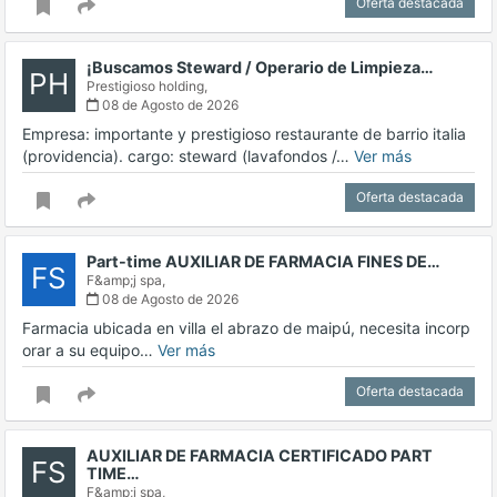
Oferta destacada
¡Buscamos Steward / Operario de Limpieza…
PH
Prestigioso holding,
08 de Agosto de 2026
Empresa: importante y prestigioso restaurante de barrio italia
(providencia). cargo: steward (lavafondos /…
Ver más
Oferta destacada
Part-time AUXILIAR DE FARMACIA FINES DE…
FS
F&amp;j spa,
08 de Agosto de 2026
Farmacia ubicada en villa el abrazo de maipú, necesita incorp
orar a su equipo…
Ver más
Oferta destacada
AUXILIAR DE FARMACIA CERTIFICADO PART
FS
TIME…
F&amp;j spa,