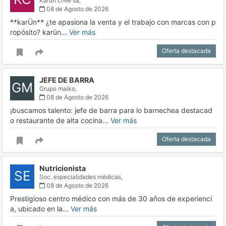
Karun chile sa,
08 de Agosto de 2026
**karÜn** ¿te apasiona la venta y el trabajo con marcas con p
ropósito? karün…
Ver más
Oferta destacada
JEFE DE BARRA
GM
Grupo maiko,
08 de Agosto de 2026
¡buscamos talento: jefe de barra para lo barnechea destacad
o restaurante de alta cocina…
Ver más
Oferta destacada
Nutricionista
SE
Soc. especialidades médicas,
08 de Agosto de 2026
Prestigioso centro médico con más de 30 años de experienci
a, ubicado en la…
Ver más