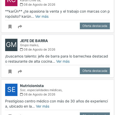
Karun chile sa,
08 de Agosto de 2026
**karÜn** ¿te apasiona la venta y el trabajo con marcas con p
ropósito? karün…
Ver más
Oferta destacada
JEFE DE BARRA
GM
Grupo maiko,
08 de Agosto de 2026
¡buscamos talento: jefe de barra para lo barnechea destacad
o restaurante de alta cocina…
Ver más
Oferta destacada
Nutricionista
SE
Soc. especialidades médicas,
08 de Agosto de 2026
Prestigioso centro médico con más de 30 años de experienci
a, ubicado en la…
Ver más