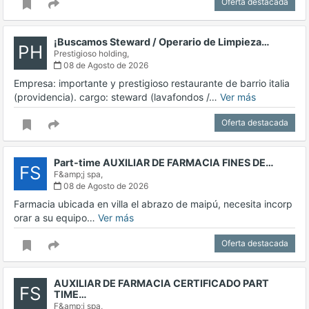
Oferta destacada
¡Buscamos Steward / Operario de Limpieza…
PH
Prestigioso holding,
08 de Agosto de 2026
Empresa: importante y prestigioso restaurante de barrio italia
(providencia). cargo: steward (lavafondos /…
Ver más
Oferta destacada
Part-time AUXILIAR DE FARMACIA FINES DE…
FS
F&amp;j spa,
08 de Agosto de 2026
Farmacia ubicada en villa el abrazo de maipú, necesita incorp
orar a su equipo…
Ver más
Oferta destacada
AUXILIAR DE FARMACIA CERTIFICADO PART
FS
TIME…
F&amp;j spa,