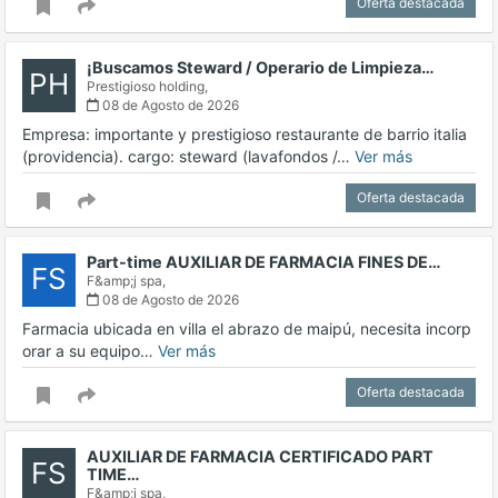
Oferta destacada
¡Buscamos Steward / Operario de Limpieza…
PH
Prestigioso holding,
08 de Agosto de 2026
Empresa: importante y prestigioso restaurante de barrio italia
(providencia). cargo: steward (lavafondos /…
Ver más
Oferta destacada
Part-time AUXILIAR DE FARMACIA FINES DE…
FS
F&amp;j spa,
08 de Agosto de 2026
Farmacia ubicada en villa el abrazo de maipú, necesita incorp
orar a su equipo…
Ver más
Oferta destacada
AUXILIAR DE FARMACIA CERTIFICADO PART
FS
TIME…
F&amp;j spa,