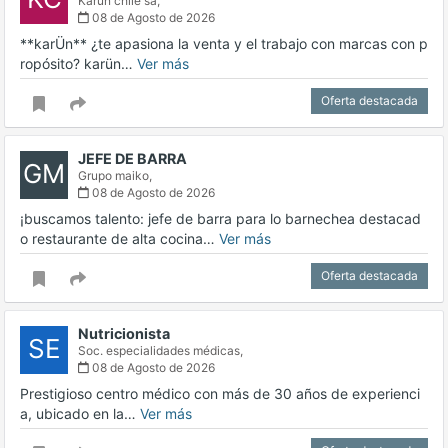
Karun chile sa,
08 de Agosto de 2026
**karÜn** ¿te apasiona la venta y el trabajo con marcas con p
ropósito? karün…
Ver más
Oferta destacada
JEFE DE BARRA
GM
Grupo maiko,
08 de Agosto de 2026
¡buscamos talento: jefe de barra para lo barnechea destacad
o restaurante de alta cocina…
Ver más
Oferta destacada
Nutricionista
SE
Soc. especialidades médicas,
08 de Agosto de 2026
Prestigioso centro médico con más de 30 años de experienci
a, ubicado en la…
Ver más