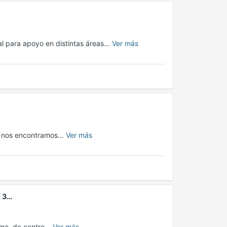
al para apoyo en distintas áreas…
Ver más
a, nos encontramos…
Ver más
o 3…
time, de centro…
Ver más