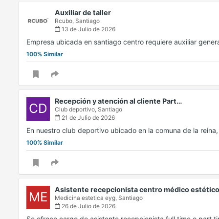
Auxiliar de taller
Rcubo,
Santiago
13 de Julio de 2026
Empresa ubicada en santiago centro requiere auxiliar gener
100% Similar
Recepción y atención al cliente Part…
CD
Club deportivo,
Santiago
21 de Julio de 2026
En nuestro club deportivo ubicado en la comuna de la rein
100% Similar
Asistente recepcionista centro médico estétic
ME
Medicina estetica eyg,
Santiago
26 de Julio de 2026
Se ofrece cargo de asistente recepcionista full time o part 