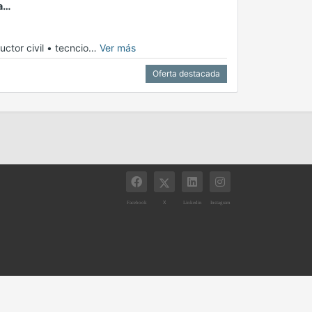
ca…
ructor civil • tecncio…
Ver más
Oferta destacada
X
Facebook
Linkedin
Instagram