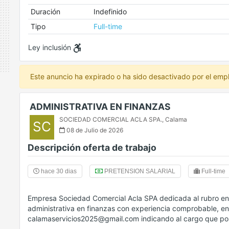
Duración
Indefinido
Tipo
Full-time
Ley inclusión
Este anuncio ha expirado o ha sido desactivado por el emp
ADMINISTRATIVA EN FINANZAS
SOCIEDAD COMERCIAL ACLA SPA.
,
Calama
SC
08 de Julio de 2026
Descripción oferta de trabajo
hace 30 dias
PRETENSION SALARIAL
Full-time
Empresa Sociedad Comercial Acla SPA dedicada al rubro en a
administrativa en finanzas con experiencia comprobable, env
calamaservicios2025@gmail.com indicando al cargo que post